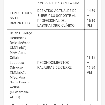
ACCESIBILIDAD EN LATAM
DESAFÍOS ACTUALES DE
14:50
EXPOSITORES
SNIBE Y SU SOPORTE AL
–
SNIBE
PROFESIONAL DEL
15:10
DIAGNOSTIC
LABORATORIO CLÍNICO
PM
Dr. en C. Jorge
Hernández
Bello (México-
CMCLabC),
MAH Alma
Citlalli
16:15
Leocadio
RECONOCIMIENTOS
–
(México-
PALABRAS DE CIERRE
16:30
CMClabC),
PM
M.Sc. Ana
Sofía Duarte
Acuña
(Guatemala-
AQBG)