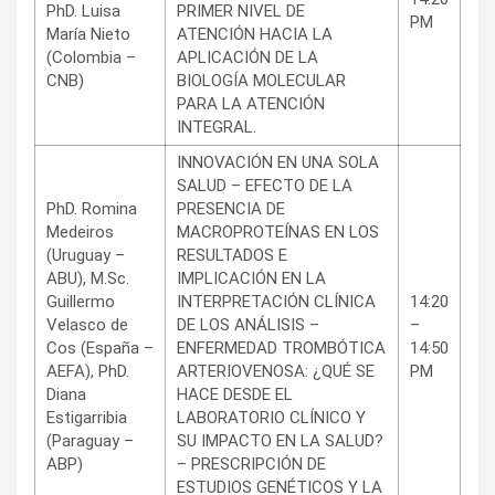
PhD. Luisa
PRIMER NIVEL DE
PM
María Nieto
ATENCIÓN HACIA LA
(Colombia –
APLICACIÓN DE LA
CNB)
BIOLOGÍA MOLECULAR
PARA LA ATENCIÓN
INTEGRAL.
INNOVACIÓN EN UNA SOLA
SALUD – EFECTO DE LA
PhD. Romina
PRESENCIA DE
Medeiros
MACROPROTEÍNAS EN LOS
(Uruguay –
RESULTADOS E
ABU), M.Sc.
IMPLICACIÓN EN LA
Guillermo
INTERPRETACIÓN CLÍNICA
14:20
Velasco de
DE LOS ANÁLISIS –
–
Cos (España –
ENFERMEDAD TROMBÓTICA
14:50
AEFA), PhD.
ARTERIOVENOSA: ¿QUÉ SE
PM
Diana
HACE DESDE EL
Estigarribia
LABORATORIO CLÍNICO Y
(Paraguay –
SU IMPACTO EN LA SALUD?
ABP)
– PRESCRIPCIÓN DE
ESTUDIOS GENÉTICOS Y LA