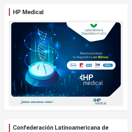
a
HP Medical
r
Confederación Latinoamericana de