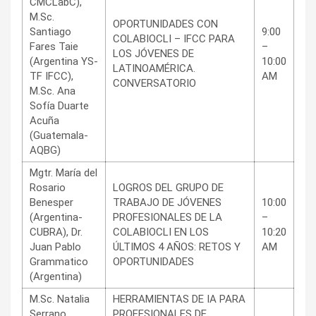
CMCLabC),
M.Sc.
OPORTUNIDADES CON
Santiago
9:00
COLABIOCLI – IFCC PARA
Fares Taie
–
LOS JÓVENES DE
(Argentina YS-
10:00
LATINOAMÉRICA.
TF IFCC),
AM
CONVERSATORIO
M.Sc. Ana
Sofía Duarte
Acuña
(Guatemala-
AQBG)
Mgtr. María del
Rosario
LOGROS DEL GRUPO DE
Benesper
TRABAJO DE JÓVENES
10:00
(Argentina-
PROFESIONALES DE LA
–
CUBRA), Dr.
COLABIOCLI EN LOS
10:20
Juan Pablo
ÚLTIMOS 4 AÑOS: RETOS Y
AM
Grammatico
OPORTUNIDADES
(Argentina)
M.Sc. Natalia
HERRAMIENTAS DE IA PARA
Serrano
PROFESIONALES DE