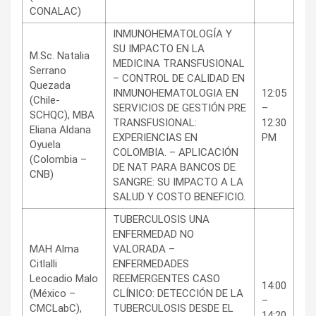
CONALAC)
INMUNOHEMATOLOGÍA Y
SU IMPACTO EN LA
M.Sc. Natalia
MEDICINA TRANSFUSIONAL
Serrano
– CONTROL DE CALIDAD EN
Quezada
INMUNOHEMATOLOGIA EN
12:05
(Chile-
SERVICIOS DE GESTIÓN PRE
–
SCHQC), MBA
TRANSFUSIONAL:
12:30
Eliana Aldana
EXPERIENCIAS EN
PM
Oyuela
COLOMBIA. – APLICACIÓN
(Colombia –
DE NAT PARA BANCOS DE
CNB)
SANGRE: SU IMPACTO A LA
SALUD Y COSTO BENEFICIO.
TUBERCULOSIS UNA
ENFERMEDAD NO
MAH Alma
VALORADA –
Citlalli
ENFERMEDADES
Leocadio Malo
REEMERGENTES CASO
14:00
(México –
CLÍNICO: DETECCIÓN DE LA
–
CMCLabC),
TUBERCULOSIS DESDE EL
14:20