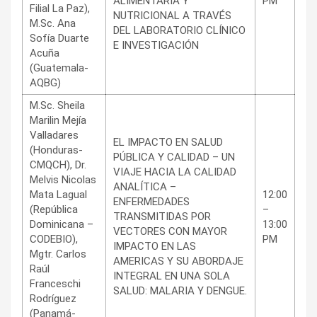
ALIMENTARIA Y
PM
Filial La Paz),
NUTRICIONAL A TRAVÉS
M.Sc. Ana
DEL LABORATORIO CLÍNICO
Sofía Duarte
E INVESTIGACIÓN
Acuña
(Guatemala-
AQBG)
M.Sc. Sheila
Marilin Mejía
Valladares
EL IMPACTO EN SALUD
(Honduras-
PÚBLICA Y CALIDAD – UN
CMQCH), Dr.
VIAJE HACIA LA CALIDAD
Melvis Nicolas
ANALÍTICA –
Mata Lagual
12:00
ENFERMEDADES
(República
–
TRANSMITIDAS POR
Dominicana –
13:00
VECTORES CON MAYOR
CODEBIO),
PM
IMPACTO EN LAS
Mgtr. Carlos
AMERICAS Y SU ABORDAJE
Raúl
INTEGRAL EN UNA SOLA
Franceschi
SALUD: MALARIA Y DENGUE.
Rodríguez
(Panamá-