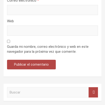
Correo electrónico
*
Web
Guarda mi nombre, correo electrónico y web en este
navegador para la próxima vez que comente.
B
u
s
c