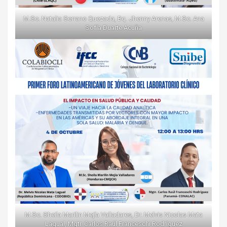
M.Sc. Natalia Serrano Quezada, Bq. Jhenny Arenas, M.Sc. Ana
Sofía Duarte Acuña
M.Sc. Sheila Marilin Mejía Valladares, Dr. Melvis Nicolas Mata
Lagual, Mgtr. Carlos Raúl Franceschi Rodríguez