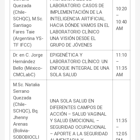
Quezada
LABORATORIO. CASOS DE
10:20
(Chile-
IMPLEMENTACIÓN DE LA
–
SCHQC), M.Sc.
INTELIGENCIA ARTIFICIAL.
10:40
Santiago
HACIA DÓNDE VAMOS EN EL
AM
Fares Taie
LABORATORIO CLÍNICO
(Argentina YS-
UNA VISIÓN DESDE EL
TF IFCC)
GRUPO DE JÓVENES
Dr. en C. Jorge
EPIGENÉTICA Y
11:10
Hernández
LABORATORIO CLÍNICO: UN
–
Bello (México-
ENFOQUE INTEGRAL DE UNA
11:35
CMCLabC)
SOLA SALUD
AM
M.Sc. Natalia
Serrano
Quezada
UNA SOLA SALUD EN
(Chile-
DIFERENTES CAMPOS DE
SCHQC), Bq.
ACCIÓN – SALUD VAGINAL
Jhenny
Y SALUD EMOCIONAL –
11:35
Arenas
SEGURIDAD OCUPACIONAL
–
(Bolivia-
– APORTE A LA SEGURIDAD
12:05
SOBOBIOCLI