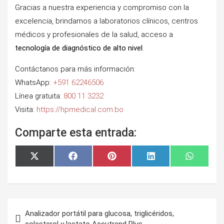
Gracias a nuestra experiencia y compromiso con la
excelencia, brindamos a laboratorios clínicos, centros
médicos y profesionales de la salud, acceso a
tecnología de diagnóstico de alto nivel
.
Contáctanos para más información:
WhatsApp:
+591 62246506
Línea gratuita:
800 11 3232
Visita:
https://hpmedical.com.bo
Comparte esta entrada:
Compartir
Compartir
Compartir
Compartir
Comparti
X
F
P
L
W
en
en
en
en
en
(
a
i
i
h
T
c
n
n
a
w
e
t
k
t
i
b
e
e
s
t
o
r
d
A
Navegación
t
o
e
I
p
e
k
s
n
p
Analizador portátil para glucosa, triglicéridos,
de
r
t
colesterol y lactato Accutrend Plus