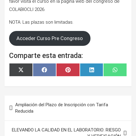
favor visita el curso en la página web del congreso de
COLABIOCLI 2026.
NOTA: Las plazas son limitadas.
Acceder Curso Pre Congreso
Comparte esta entrada:
Compartir
Compartir
Compartir
Compartir
Comparti
X
F
P
L
W
en
en
en
en
en
(
a
i
i
h
T
c
n
n
a
w
e
t
k
t
i
b
e
e
s
t
o
r
d
A
Navegación
t
o
e
I
p
e
k
s
n
p
Ampliación del Plazo de Inscripción con Tarifa
de
r
t
Reducida
)
entradas
ELEVANDO LA CALIDAD EN EL LABORATORIO: RIESGO