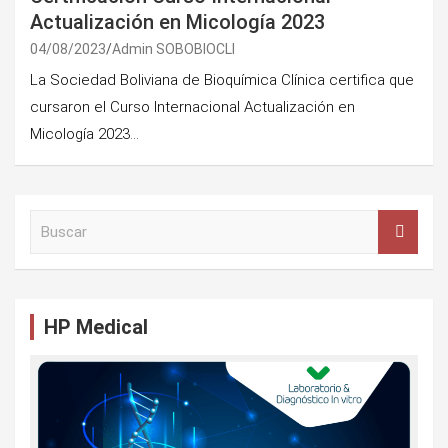
Actualización en Micología 2023
04/08/2023
Admin SOBOBIOCLI
La Sociedad Boliviana de Bioquímica Clínica certifica que
cursaron el Curso Internacional Actualización en
Micología 2023…
B
u
s
c
a
HP Medical
r